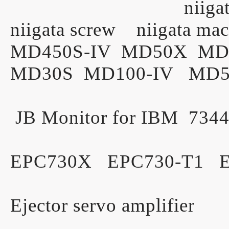
niigata machine 
niigata screw niigata mac
MD450S-IV MD50X MD
MD30S MD100-IV MD5
JB Monitor for IBM 7
EPC730X EPC730-T1 E
Ejector servo amplifier