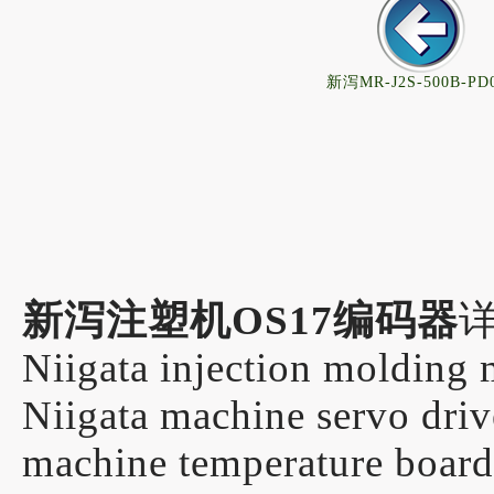
新泻MR-J2S-500B-PD
新泻注塑机OS17编码器
Niigata injection molding 
Niigata machine servo d
machine 