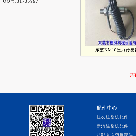
QQ号:31735997
东芝KM10压力传感
共
配件中心
住友注塑机配件
新泻注塑机配件
法那克注塑机配件