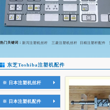
热门关键词：
新泻注塑机丝杆
三菱注塑机丝杆
日精注塑杆配件
东芝Toshiba注塑机配件
※ 日本注塑机丝杆
※ 日本注塑机配件