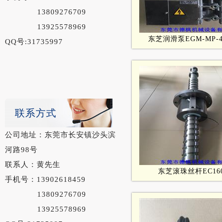
13809276709
13925578969
东芝润滑泵EGM-MP-4
QQ号:31735997
联系方式
公司地址：东莞市长安镇沙头滨
河路98号
联系人：黄先生
东芝滚珠丝杆EC16
手机号：13902618459
13809276709
13925578969