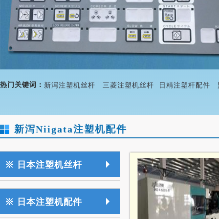
热门关键词：
新泻注塑机丝杆
三菱注塑机丝杆
日精注塑杆配件
新泻Niigata注塑机配件
※ 日本注塑机丝杆
※ 日本注塑机配件