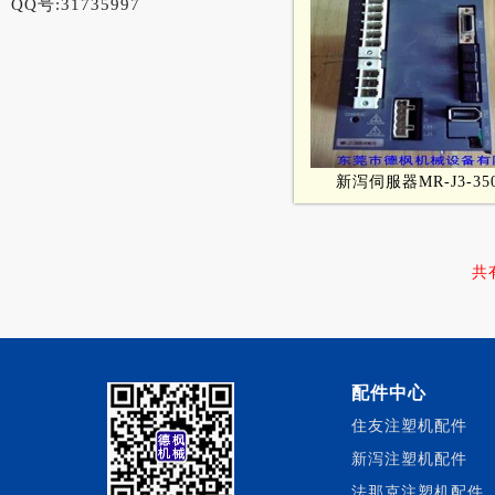
QQ号:31735997
新泻伺服器MR-J3-350
共
配件中心
住友注塑机配件
新泻注塑机配件
法那克注塑机配件