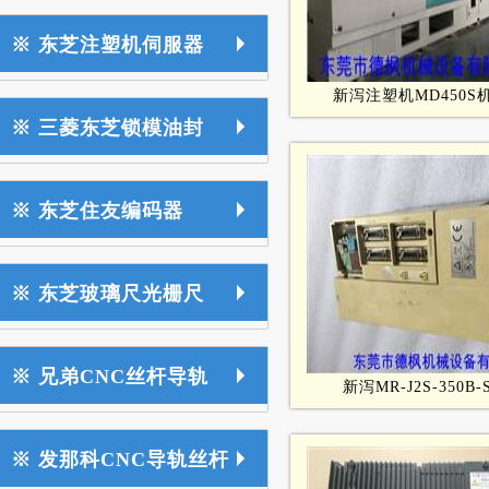
※ 东芝注塑机伺服器
新泻注塑机MD450S
※ 三菱东芝锁模油封
※ 东芝住友编码器
※ 东芝玻璃尺光栅尺
※ 兄弟CNC丝杆导轨
新泻MR-J2S-350B-
※ 发那科CNC导轨丝杆