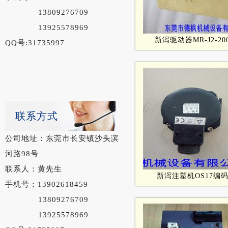
13809276709
13925578969
新泻驱动器MR-J2-200
QQ号:31735997
联系方式
公司地址：东莞市长安镇沙头滨
河路98号
联系人：黄先生
新泻注塑机OS17编
手机号：13902618459
13809276709
13925578969