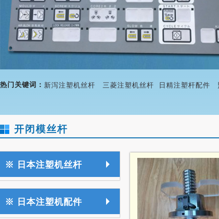
热门关键词：
新泻注塑机丝杆
三菱注塑机丝杆
日精注塑杆配件
开闭模丝杆
※ 日本注塑机丝杆
※ 日本注塑机配件