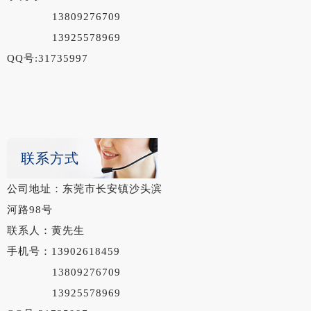
13809276709
13925578969
QQ号:31735997
联系方式
公司地址：东莞市长安镇沙头滨
河路98号
联系人：黄先生
手机号：13902618459
13809276709
13925578969