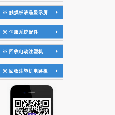
※ 触摸板液晶显示屏
※ 伺服系统配件
※ 回收电动注塑机
※ 回收注塑机电路板