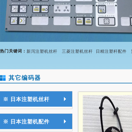
热门关键词：
新泻注塑机丝杆
三菱注塑机丝杆
日精注塑杆配件
其它编码器
※ 日本注塑机丝杆
※ 日本注塑机配件