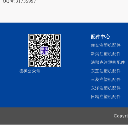
QQ号:31735997
配件中心
住友注塑机配件
新泻注塑机配件
法那克注塑机配件
德枫公众号
东芝注塑机配件
三菱注塑机配件
东洋注塑机配件
日精注塑机配件
Cop