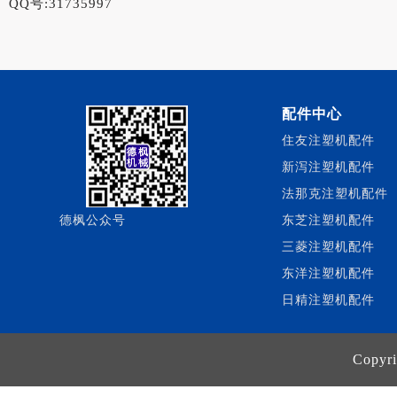
QQ号:31735997
配件中心
住友注塑机配件
新泻注塑机配件
法那克注塑机配件
德枫公众号
东芝注塑机配件
三菱注塑机配件
东洋注塑机配件
日精注塑机配件
Cop