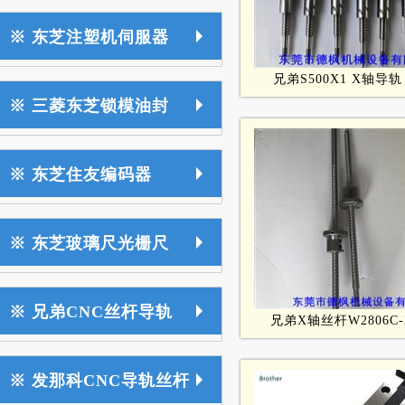
※ 东芝注塑机伺服器
兄弟S500X1 X轴导轨
※ 三菱东芝锁模油封
※ 东芝住友编码器
※ 东芝玻璃尺光栅尺
※ 兄弟CNC丝杆导轨
兄弟X轴丝杆W2806C-
※ 发那科CNC导轨丝杆