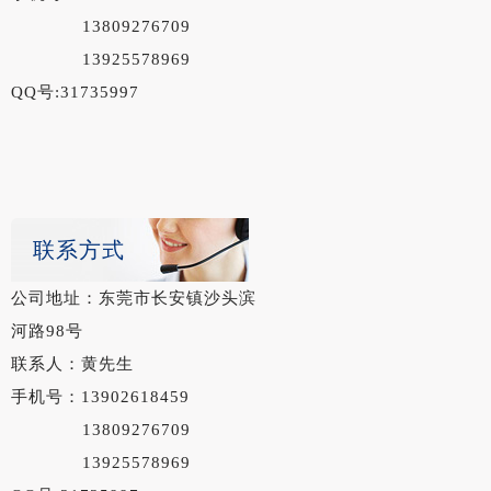
13809276709
13925578969
QQ号:31735997
联系方式
公司地址：东莞市长安镇沙头滨
河路98号
联系人：黄先生
手机号：13902618459
13809276709
13925578969