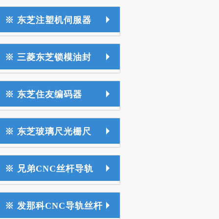
※ 东芝注塑机伺服器
※ 三菱东芝锁模油封
※ 东芝住友编码器
※ 东芝玻璃尺光栅尺
※ 兄弟CNC丝杆导轨
※ 发那科CNC导轨丝杆