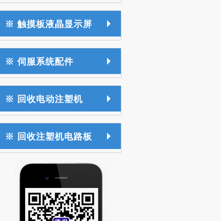
※ 触摸板液晶显示屏
※ 伺服系统配件
※ 回收电动注塑机
※ 回收注塑机电路板