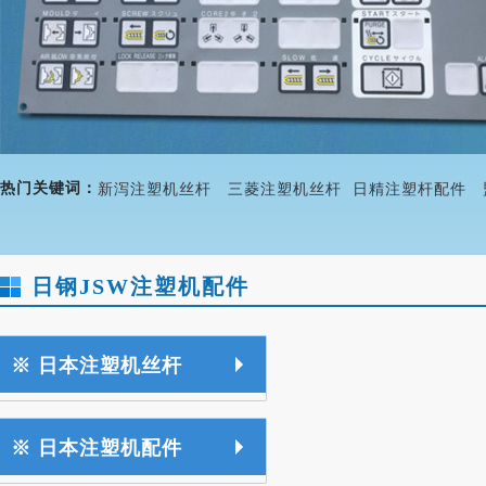
热门关键词：
新泻注塑机丝杆
三菱注塑机丝杆
日精注塑杆配件
日钢JSW注塑机配件
※ 日本注塑机丝杆
※ 日本注塑机配件