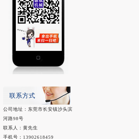
联系方式
公司地址：东莞市长安镇沙头滨
河路98号
联系人：黄先生
手机号：13902618459