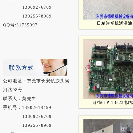
13809276709
13925578969
日精注塑机润滑油
QQ号:31735997
联系方式
公司地址：东莞市长安镇沙头滨
河路98号
联系人：黄先生
日精6TP-1B823电
手机号：13902618459
13809276709
13925578969