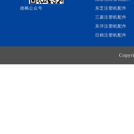
德枫公众号
东芝注塑机配件
三菱注塑机配件
东洋注塑机配件
日精注塑机配件
Cop