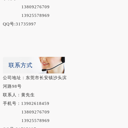
13809276709
13925578969
QQ号:31735997
联系方式
公司地址：东莞市长安镇沙头滨
河路98号
联系人：黄先生
手机号：13902618459
13809276709
13925578969