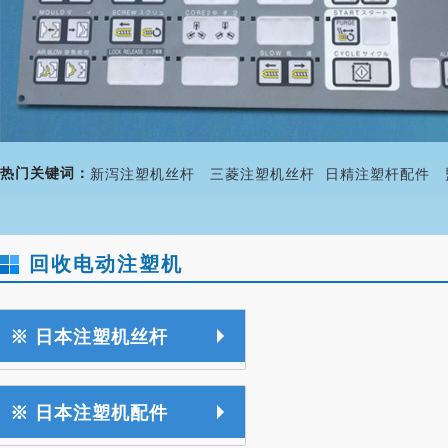
热门关键词：
新泻注塑机丝杆
三菱注塑机丝杆
日精注塑杆配件
回收电动注塑机
※ 日本注塑机丝杆
※ 日本注塑机配件