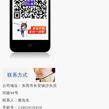
联系方式
公司地址：东莞市长安镇沙头滨
河路98号
联系人：黄先生
手机号：13902618459