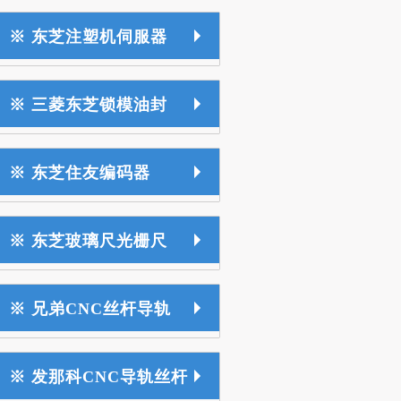
※ 东芝注塑机伺服器
※ 三菱东芝锁模油封
※ 东芝住友编码器
※ 东芝玻璃尺光栅尺
※ 兄弟CNC丝杆导轨
※ 发那科CNC导轨丝杆