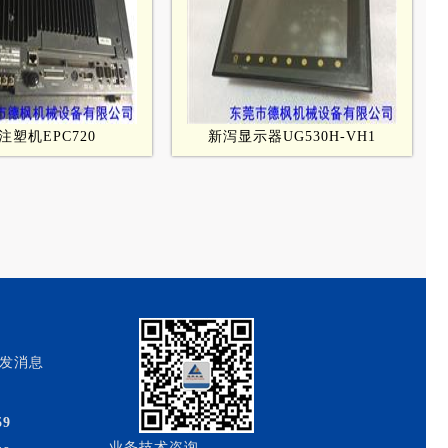
注塑机EPC720
新泻显示器UG530H-VH1
59
业务技术咨询