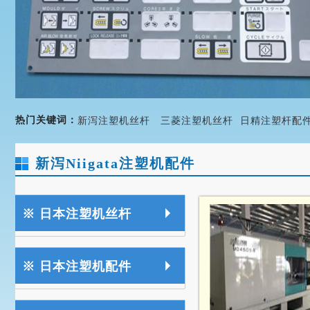
热门关键词：
新泻注塑机丝杆
三菱注塑机丝杆
日精注塑杆配
新泻Niigata注塑机配件
※ 日本注塑机丝杆
※ 日本注塑机配件