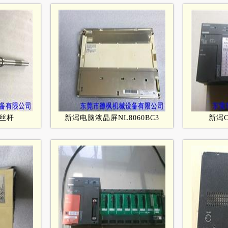
丝杆
新泻电脑液晶屏NL8060BC3
新泻C