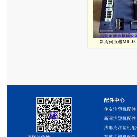
新泻伺服器MR-J3-
配件中心
住友注塑机配件
新泻注塑机配件
法那克注塑机配
德枫公众号
东芝注塑机配件