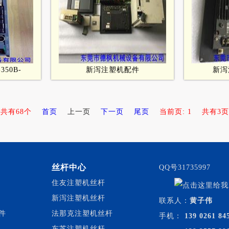
350B-
新泻注塑机配件
新泻
共有68个
首页
上一页
下一页
尾页
当前页: 1
共有3页
丝杆中心
QQ号31735997
住友注塑机丝杆
新泻注塑机丝杆
联系人：
黄子伟
件
法那克注塑机丝杆
手机：
139 0261 84
东芝注塑机丝杆