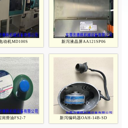
电动机MD100S
新泻液晶屏AA121SP06
润滑油FS2-7
新泻编码器OAH-14B-SD