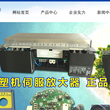
网站首页
产品中心
企业实力
新闻中