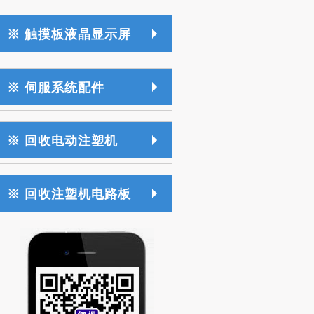
※ 触摸板液晶显示屏
※ 伺服系统配件
※ 回收电动注塑机
※ 回收注塑机电路板