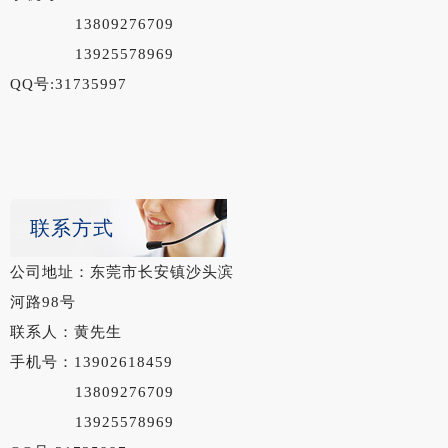
13809276709
13925578969
QQ号:31735997
联系方式
公司地址：东莞市长安镇沙头滨
河路98号
联系人：黄先生
手机号：13902618459
13809276709
13925578969