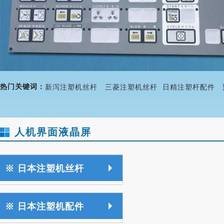
热门关键词：
新泻注塑机丝杆
三菱注塑机丝杆
日精注塑杆配件
人机界面液晶屏
※ 日本注塑机丝杆
※ 日本注塑机配件