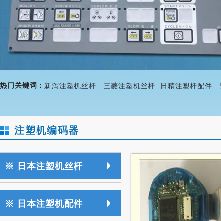
热门关键词：
新泻注塑机丝杆
三菱注塑机丝杆
日精注塑杆配件
注塑机编码器
※ 日本注塑机丝杆
※ 日本注塑机配件