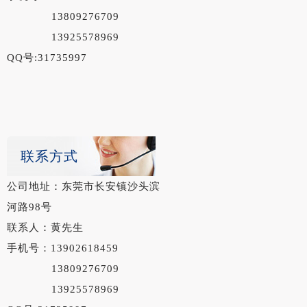
13809276709
13925578969
QQ号:31735997
联系方式
公司地址：东莞市长安镇沙头滨
河路98号
联系人：黄先生
手机号：13902618459
13809276709
13925578969